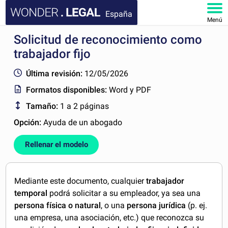
España
Menú
Solicitud de reconocimiento como
INICIO
trabajador fijo
DOCUMENTOS
Última revisión:
12/05/2026
Formatos disponibles:
Word y PDF
FAQ
Tamaño:
1 a 2 páginas
MI CUENTA
Opción:
Ayuda de un abogado
Rellenar el modelo
Mediante este documento, cualquier
trabajador
temporal
podrá solicitar a su empleador, ya sea una
persona física o natural
, o una
persona jurídica
(p. ej.
una empresa, una asociación, etc.) que reconozca su