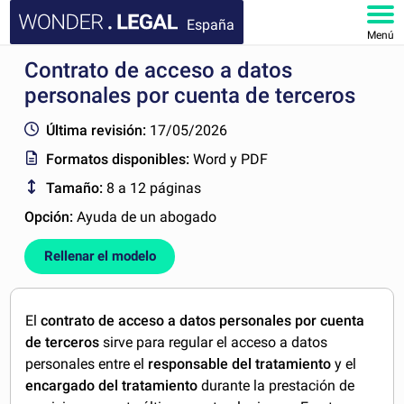
España
Menú
Contrato de acceso a datos
INICIO
personales por cuenta de terceros
DOCUMENTOS
Última revisión:
17/05/2026
Formatos disponibles:
Word y PDF
FAQ
Tamaño:
8 a 12 páginas
MI CUENTA
Opción:
Ayuda de un abogado
Rellenar el modelo
El
contrato de acceso a datos personales por cuenta
de terceros
sirve para regular el acceso a datos
personales entre el
responsable del tratamiento
y el
encargado del tratamiento
durante la prestación de