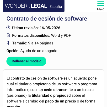
España
Menú
Contrato de cesión de software
INICIO
Última revisión:
16/05/2026
DOCUMENTOS
Formatos disponibles:
Word y PDF
Tamaño:
9 a 14 páginas
FAQ
Opción:
Ayuda de un abogado
MI CUENTA
Rellenar el modelo
El contrato de cesión de software es un acuerdo por el
cual el titular o propietario de un software o programa
informático (cedente)
cede o transmite
a un tercero
(cesionario) la
titularidad
o
propiedad
sobre el
software a cambio del
pago de un precio
o de
forma
gratuita
.