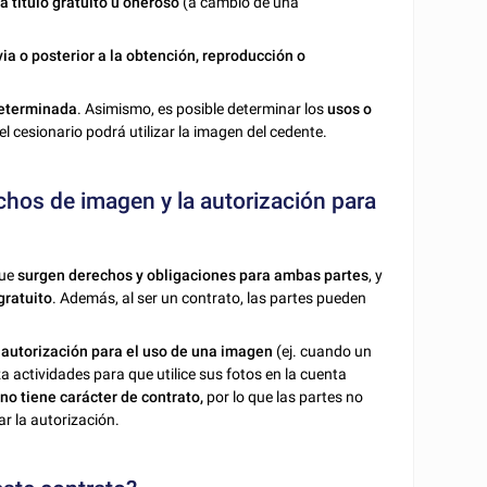
a título gratuito u oneroso
(a cambio de una
ia o posterior
a la obtención, reproducción o
determinada
. Asimismo, es posible determinar los
usos o
el cesionario podrá utilizar la imagen del cedente.
echos de imagen y la autorización para
que
surgen derechos y obligaciones para ambas partes
, y
gratuito
. Además, al ser un contrato, las partes pueden
e
autorización para el uso de una imagen
(ej. cuando un
a actividades para que utilice sus fotos en la cuenta
n
no tiene carácter de contrato,
por lo que las partes no
r la autorización.