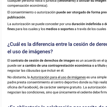
cualquier persona física o jurídica
(cesionario
)
a
utilizar su imagen 
compensación económica).
El consentimiento o autorización
puede ser otorgado de forma prev
publicación
.
La autorización se puede conceder por una
duración indefinida o 
fines
para los cuales y los
medios o soportes
a través de los cuales 
¿Cuál es la diferencia entre la cesión de der
el uso de imágenes?
El
contrato de cesión de derechos de imagen
es un acuerdo en el 
puede ser
a cambio de una contraprestación económica o a título 
negociar las cláusulas que incluir en él.
No obstante, la
Autorización para el uso de imágenes
es una simpl
padre presta consentimiento al centro deportivo donde su hijo realiz
oficina de Facebook), de carácter siempre gratuito. La autorizació
negocian las condiciones, sino que únicamente el cedente debe firma