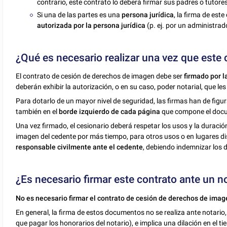
contrario, este contrato lo deberá firmar sus padres o tutore
Si una de las partes es una
persona jurídica
, la firma de est
autorizada por la persona jurídica
(p. ej. por un administrad
¿Qué es necesario realizar una vez que este
El contrato de cesión de derechos de imagen debe ser
firmado por l
deberán exhibir la autorización, o en su caso, poder notarial, que les
Para dotarlo de un mayor nivel de seguridad, las firmas han de figu
también en el
borde izquierdo de cada página
que compone el doc
Una vez firmado, el cesionario deberá respetar los usos y la duración p
imagen del cedente por más tiempo, para otros usos o en lugares dis
responsable civilmente ante el cedente
, debiendo indemnizar los 
¿Es necesario firmar este contrato ante un n
No es necesario firmar el contrato de cesión de derechos de imag
En general, la firma de estos documentos no se realiza ante notario
que pagar los honorarios del notario), e implica una dilación en el t