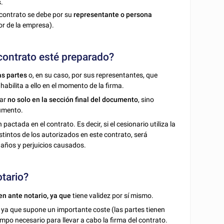
s.
e contrato se debe por su
representante o persona
or de la empresa).
 contrato esté preparado?
as partes
o, en su caso, por sus representantes, que
 habilita a ello en el momento de la firma.
rar
no solo en la sección final del documento
, sino
umento.
actada en el contrato. Es decir, si el cesionario utiliza la
tintos de los autorizados en este contrato, será
daños y perjuicios causados.
otario?
en ante notario, ya que
tiene validez por sí mismo.
, ya que supone un importante coste (las partes tienen
iempo necesario para llevar a cabo la firma del contrato.