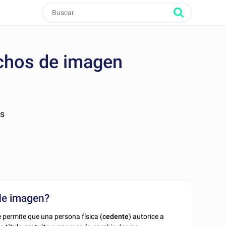
echos de imagen
as
de imagen?
permite que una persona física (
cedente
) autorice a