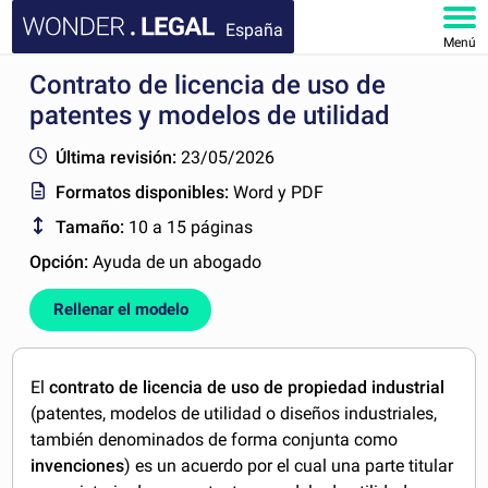
España
Menú
Contrato de licencia de uso de
INICIO
patentes y modelos de utilidad
DOCUMENTOS
Última revisión:
23/05/2026
Formatos disponibles:
Word y PDF
FAQ
Tamaño:
10 a 15 páginas
MI CUENTA
Opción:
Ayuda de un abogado
Rellenar el modelo
El
contrato de licencia de uso de propiedad industrial
(patentes, modelos de utilidad o diseños industriales,
también denominados de forma conjunta como
invenciones
) es un acuerdo por el cual una parte titular