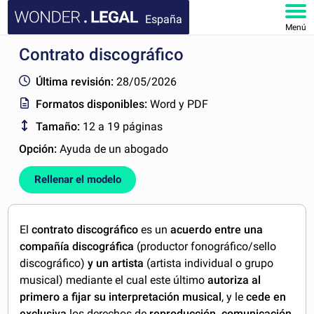
España
Menú
Contrato discográfico
INICIO
Última revisión:
28/05/2026
DOCUMENTOS
Formatos disponibles:
Word y PDF
Tamaño:
12 a 19 páginas
FAQ
Opción:
Ayuda de un abogado
MI CUENTA
Rellenar el modelo
El
contrato discográfico
es un
acuerdo entre una
compañía discográfica
(productor fonográfico/sello
discográfico)
y un artista
(artista individual o grupo
musical) mediante el cual este último
autoriza al
primero a fijar su interpretación musical
, y le
cede en
exclusiva
los derechos de
reproducción, comunicación