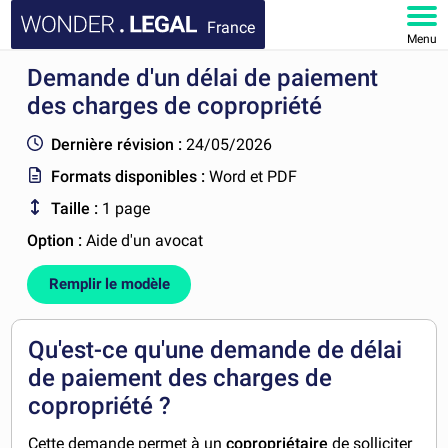
France
Menu
Demande d'un délai de paiement
ACCUEIL
des charges de copropriété
DOCUMENTS
Dernière révision :
24/05/2026
Formats disponibles :
Word et PDF
FAQ
Taille :
1 page
MON COMPTE
Option :
Aide d'un avocat
Remplir le modèle
Qu'est-ce qu'une demande de délai
de paiement des charges de
copropriété ?
Cette demande permet à un
copropriétaire
de solliciter