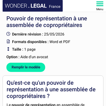
France
Menu
Pouvoir de représentation à une
ACCUEIL
assemblée de copropriétaires
DOCUMENTS
Dernière révision :
25/05/2026
Formats disponibles :
Word et PDF
FAQ
Taille :
1 page
MON COMPTE
Option :
Aide d'un avocat
Remplir le modèle
Qu'est-ce qu'un pouvoir de
représentation à une assemblée de
copropriétaires ?
Le
pouvoir de représentation
en assemblée de