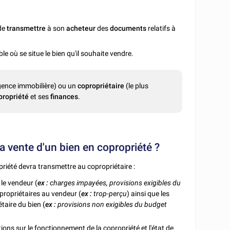
de
transmettre
à son
acheteur
des
documents
relatifs à
le où se situe le bien qu'il souhaite vendre.
gence immobilière) ou un
copropriétaire
(le plus
propriété
et ses
finances
.
 vente d'un bien en copropriété ?
riété devra transmettre au copropriétaire :
le vendeur (
ex :
charges impayées, provisions exigibles du
propriétaires au vendeur (
ex :
trop-perçu
) ainsi que les
taire du bien (
ex :
provisions non exigibles du budget
ions sur le fonctionnement de la copropriété et l'état de