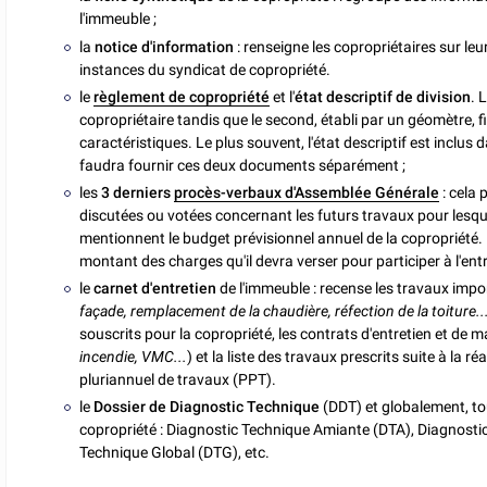
l'immeuble ;
la
notice d'information
: renseigne les copropriétaires sur leu
instances du syndicat de copropriété.
le
règlement de copropriété
et l'
état descriptif de division
. 
copropriétaire tandis que le second, établi par un géomètre, fi
caractéristiques. Le plus souvent, l'état descriptif est inclus da
faudra fournir ces deux documents séparément ;
les
3 derniers
procès-verbaux d'Assemblée Générale
: cela 
discutées ou votées concernant les futurs travaux pour lesqu
mentionnent le budget prévisionnel annuel de la copropriété.
montant des charges qu'il devra verser pour participer à l'ent
le
carnet d'entretien
de l'immeuble : recense les travaux impo
façade, remplacement de la chaudière, réfection de la toiture..
souscrits pour la copropriété, les contrats d'entretien et de 
incendie, VMC...
) et la liste des travaux prescrits suite à la 
pluriannuel de travaux (PPT).
le
Dossier de Diagnostic Technique
(DDT) et globalement, to
copropriété : Diagnostic Technique Amiante (DTA), Diagnosti
Technique Global (DTG), etc.