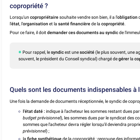
copropriété ?
Lorsqu'un
copropriétaire
souhaite vendre son bien, il a l'
obligation
l'
état
, l'
organisation
et la
santé financière
de la
copropriété
.
Pour ce faire, il doit
demander ces documents au syndic
de l'immeub
Pour rappel, le
syndic
est une
société
(le plus souvent, une a
souvent, le président du Conseil syndical) chargé de
gérer
la
co
Quels sont les documents indispensables à la
Une fois la demande de documents réceptionnée, le syndic de coprop
l'état daté :
indique à l'acheteur les sommes restant dues par 
budget prévisionnel
), les sommes dues par le syndicat des co
sommes que l'acheteur devra régler lorsqu'il deviendra proprié
prévisionnel
) ;
la
fiche synthétique
de la copropriété : regroupe des informat