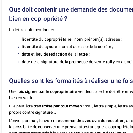
Que doit contenir une demande des document
bien en copropriété ?
La lettre doit mentionner :
l'
identité
du
copropriétaire
: nom, prénom(s), adresse ;
l'
identité
du
syndic
: nom et adresse de la société ;
date
et
lieu
de
rédaction
de la
lettre
;
date
de la
signature
de la
promesse de vente
(s'il y en a une)
Quelles sont les formalités à réaliser une fo
Une fois
signée par le copropriétaire
vendeur, la lettre doit être
env
bien en vente.
Elle peut être
transmise par tout moyen
: mail, lettre simple, lettr
propre contre signature...
L'envoi par mail, l'envoi en r
ecommandé avec avis de réception
, ain
la possibilité de conserver une
preuve
attestant que le copropriétai