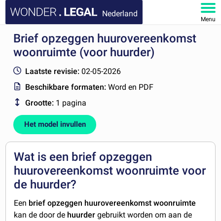
Nederland
Menu
Brief opzeggen huurovereenkomst
HOME
woonruimte (voor huurder)
DOCUMENTEN
Laatste revisie:
02-05-2026
Beschikbare formaten:
Word en PDF
FAQ
Grootte:
1 pagina
MIJN ACCOUNT
Het model invullen
Wat is een brief opzeggen
huurovereenkomst woonruimte voor
de huurder?
Een
brief opzeggen huurovereenkomst
woonruimte
kan de door de
huurder
gebruikt worden om aan de