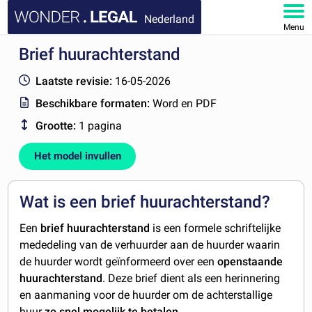
Nederland
Menu
Brief huurachterstand
HOME
Laatste revisie:
16-05-2026
DOCUMENTEN
Beschikbare formaten:
Word en PDF
Grootte:
1 pagina
FAQ
Het model invullen
MIJN ACCOUNT
Wat is een brief huurachterstand?
Een
brief huurachterstand
is een formele schriftelijke
mededeling van de verhuurder aan de huurder waarin
de huurder wordt geïnformeerd over een
openstaande
huurachterstand
. Deze brief dient als een herinnering
en aanmaning voor de huurder om de achterstallige
huur
zo snel mogelijk te betalen.