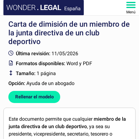
España
Menú
Carta de dimisión de un miembro de
INICIO
la junta directiva de un club
DOCUMENTOS
deportivo
Última revisión:
11/05/2026
FAQ
Formatos disponibles:
Word y PDF
MI CUENTA
Tamaño:
1 página
Opción:
Ayuda de un abogado
Rellenar el modelo
Este documento permite que cualquier
miembro de la
junta directiva de un club deportivo
, ya sea su
presidente, vicepresidente, secretario, tesorero o