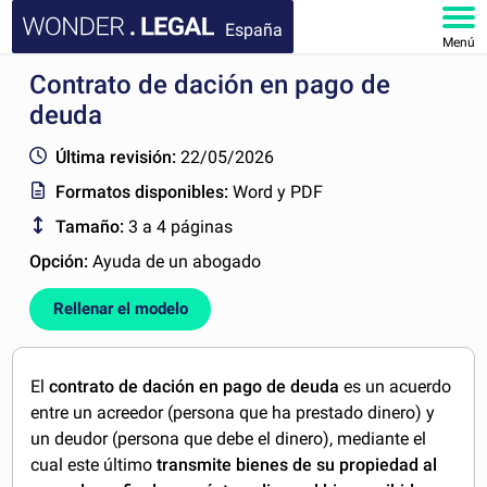
España
Menú
Contrato de dación en pago de
INICIO
deuda
DOCUMENTOS
Última revisión:
22/05/2026
Formatos disponibles:
Word y PDF
FAQ
Tamaño:
3 a 4 páginas
MI CUENTA
Opción:
Ayuda de un abogado
Rellenar el modelo
El
contrato de dación en pago de deuda
es un acuerdo
entre un acreedor (persona que ha prestado dinero) y
un deudor (persona que debe el dinero), mediante el
cual este último
transmite bienes de su propiedad al