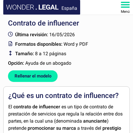
España
Menú
Contrato de influencer
INICIO
Última revisión:
16/05/2026
DOCUMENTOS
Formatos disponibles:
Word y PDF
Tamaño:
8 a 12 páginas
FAQ
Opción:
Ayuda de un abogado
MI CUENTA
Rellenar el modelo
¿Qué es un contrato de influencer?
El
contrato de influencer
es un tipo de contrato de
prestación de servicios que regula la relación entre dos
partes, en la cual una (denominada
anunciante
)
pretende
promocionar su marca
a través del
prestigio