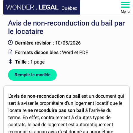
Québec
Menu
Avis de non-reconduction du bail par
ACCUEIL
le locataire
DOCUMENTS
Dernière révision :
10/05/2026
Formats disponibles :
Word et PDF
FAQ
Taille :
1 page
MON COMPTE
Remplir le modèle
L'
avis de non-reconduction du bail
est un document qui
sert à aviser le propriétaire d'un logement locatif que le
locataire
ne reconduira pas son bail
à l'arrivée du
terme. En effet, contrairement à d'autres types de
contrats, le bail de logement est automatiquement
reconduit si aucun avis n'est donné au propriétaire