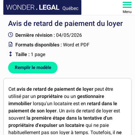
Québec
Menu
Avis de retard de paiement du loyer
ACCUEIL
Dernière révision :
04/05/2026
DOCUMENTS
Formats disponibles :
Word et PDF
Taille :
1 page
FAQ
Remplir le modèle
MON COMPTE
Cet
avis de retard de paiement de loyer
peut être
utilisé par un
propriétaire
ou un
gestionnaire
immobilier
lorsqu'un locataire est en
retard dans le
paiement de son loyer
. Un avis de retard de loyer est
souvent
la première étape dans la tentative d'un
propriétaire d'expulser un locataire
qui ne paie
habituellement pas son loyer à temps. Toutefois, il
ne