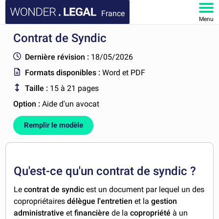
France
Menu
Contrat de Syndic
ACCUEIL
Dernière révision :
18/05/2026
DOCUMENTS
Formats disponibles :
Word et PDF
Taille :
15 à 21 pages
FAQ
Option :
Aide d'un avocat
MON COMPTE
Remplir le modèle
Qu'est-ce qu'un contrat de syndic ?
Le
contrat de syndic
est un document par lequel un des
copropriétaires
délègue l'entretien
et la
gestion
administrative
et
financière
de la
copropriété
à un