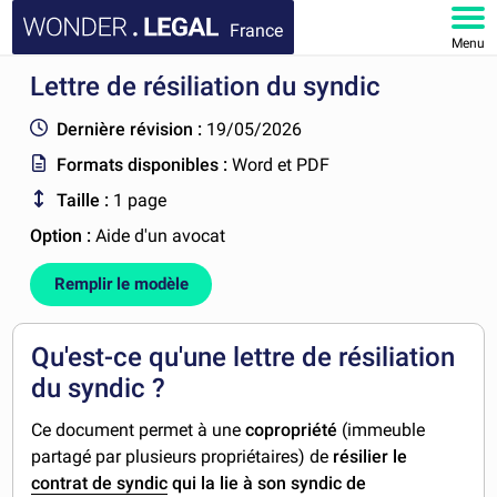
France
Menu
Lettre de résiliation du syndic
ACCUEIL
Dernière révision :
19/05/2026
DOCUMENTS
Formats disponibles :
Word et PDF
Taille :
1 page
FAQ
Option :
Aide d'un avocat
MON COMPTE
Remplir le modèle
Qu'est-ce qu'une lettre de résiliation
du syndic ?
Ce document permet à une
copropriété
(immeuble
partagé par plusieurs propriétaires) de
résilier le
contrat de syndic
qui la lie à son syndic de