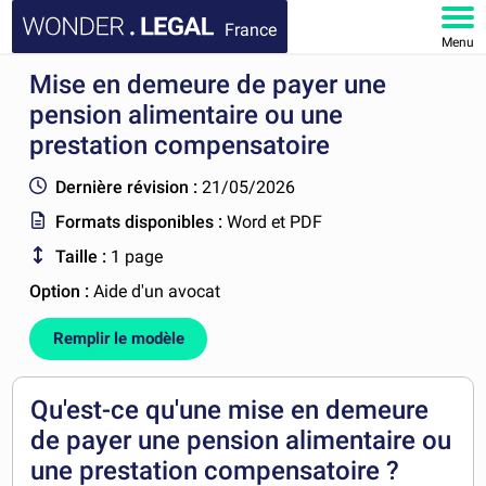
France
Menu
Mise en demeure de payer une
ACCUEIL
pension alimentaire ou une
DOCUMENTS
prestation compensatoire
Dernière révision :
21/05/2026
FAQ
Formats disponibles :
Word et PDF
MON COMPTE
Taille :
1 page
Option :
Aide d'un avocat
Remplir le modèle
Qu'est-ce qu'une mise en demeure
de payer une pension alimentaire ou
une prestation compensatoire ?