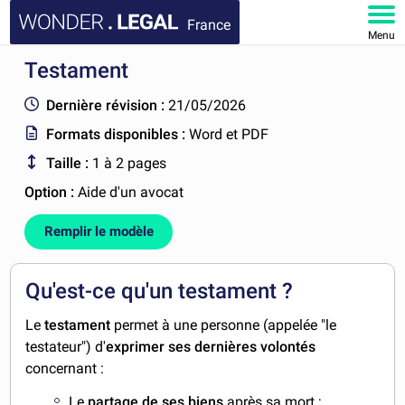
France
Menu
Testament
ACCUEIL
Dernière révision :
21/05/2026
DOCUMENTS
Formats disponibles :
Word et PDF
Taille :
1 à 2 pages
FAQ
Option :
Aide d'un avocat
MON COMPTE
Remplir le modèle
Qu'est-ce qu'un testament ?
Le
testament
permet à une personne (appelée "le
testateur") d'
exprimer ses dernières volontés
concernant :
Le
partage de ses biens
après sa mort ;