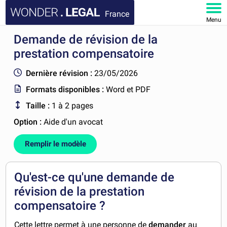
France
Menu
Demande de révision de la
ACCUEIL
prestation compensatoire
DOCUMENTS
Dernière révision :
23/05/2026
Formats disponibles :
Word et PDF
FAQ
Taille :
1 à 2 pages
MON COMPTE
Option :
Aide d'un avocat
Remplir le modèle
Qu'est-ce qu'une demande de
révision de la prestation
compensatoire ?
Cette lettre permet à une personne
de
demander
au