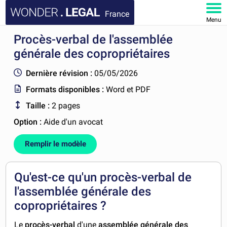
France
Menu
Procès-verbal de l'assemblée
ACCUEIL
générale des copropriétaires
DOCUMENTS
Dernière révision :
05/05/2026
Formats disponibles :
Word et PDF
FAQ
Taille :
2 pages
MON COMPTE
Option :
Aide d'un avocat
Remplir le modèle
Qu'est-ce qu'un procès-verbal de
l'assemblée générale des
copropriétaires ?
Le
procès-verbal
d'une
assemblée générale des