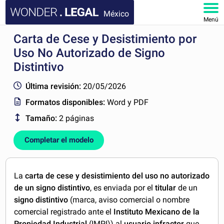
México
Menú
Carta de Cese y Desistimiento por
INICIO
Uso No Autorizado de Signo
DOCUMENTOS
Distintivo
Última revisión:
20/05/2026
FAQ
Formatos disponibles:
Word y PDF
MI CUENTA
Tamaño:
2 páginas
Completar el modelo
La
carta de cese y desistimiento del uso no autorizado
de un signo distintivo
, es enviada por el
titular
de un
signo distintivo
(marca, aviso comercial o nombre
comercial registrado ante el
Instituto Mexicano de la
Propiedad Industrial
(IMPI)) al
usuario infractor
que