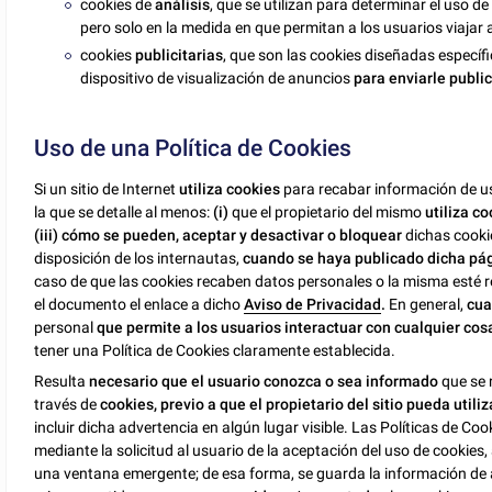
cookies de
análisis
, que se utilizan para determinar el uso de
pero solo en la medida en que permitan a los usuarios viajar a 
cookies
publicitarias
, que son las cookies diseñadas específ
dispositivo de visualización de anuncios
para enviarle publi
Uso de una Política de Cookies
Si un sitio de Internet
utiliza cookies
para recabar información de u
la que se detalle al menos:
(i)
que el propietario del mismo
utiliza c
(iii) cómo se pueden, aceptar y desactivar o bloquear
dichas cooki
disposición de los internautas,
cuando se haya publicado dicha pá
caso de que las cookies recaben datos personales o la misma esté 
el documento el enlace a dicho
Aviso de Privacidad
.
En general,
cua
personal
que permite a los usuarios interactuar con cualquier cos
tener una Política de Cookies claramente establecida.
Resulta
necesario que el usuario conozca o sea informado
que se 
través de
cookies, previo a que
el propietario del sitio pueda utiliz
incluir dicha advertencia en algún lugar visible. Las Políticas de Co
mediante la solicitud al usuario de la aceptación del uso de cookies,
una ventana emergente; de esa forma, se guarda la información de ace