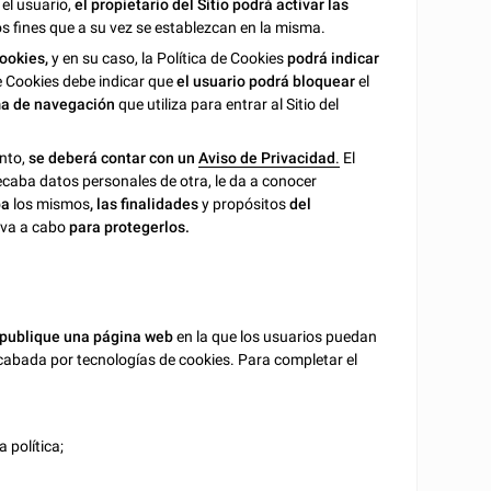
 el usuario,
el propietario del Sitio podrá activar las
los fines que a su vez se establezcan en la misma.
cookies,
y en su caso, la Política de Cookies
podrá indicar
 de Cookies debe indicar que
el usuario podrá bloquear
el
ama de navegación
que utiliza para entrar al Sitio del
anto,
se deberá contar con un
Aviso de Privacidad
.
El
caba datos personales de otra, le da a conocer
ba
los mismos
, las finalidades
y propósitos
del
eva a cabo
para protegerlos.
o publique una página web
en la que los usuarios puedan
ecabada por tecnologías de cookies. Para completar el
 política;