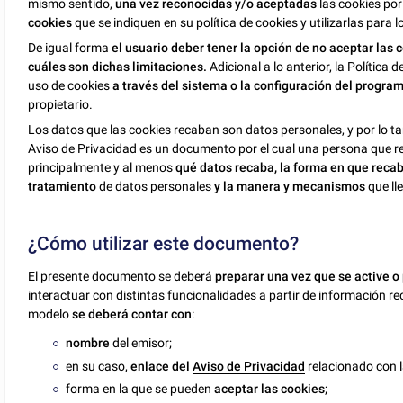
mismo sentido,
una vez reconocidas y/o aceptadas
las cookies por
cookies
que se indiquen en su política de cookies y utilizarlas para 
De igual forma
el usuario deber tener la opción de no aceptar las 
cuáles son dichas limitaciones.
Adicional a lo anterior, la Política
uso de cookies
a través del sistema o la configuración del progr
propietario.
Los datos que las cookies recaban son datos personales, y por lo t
Aviso de Privacidad es un documento por el cual una persona que re
principalmente y al menos
qué datos recaba, la forma en que reca
tratamiento
de datos personales
y la manera y mecanismos
que ll
¿Cómo utilizar este documento?
El presente documento se deberá
preparar una vez que se active 
interactuar con distintas funcionalidades a partir de información r
modelo
se deberá contar con
:
nombre
del emisor;
en su caso,
enlace del
Aviso de Privacidad
relacionado con la
forma en la que se pueden
aceptar las cookies
;