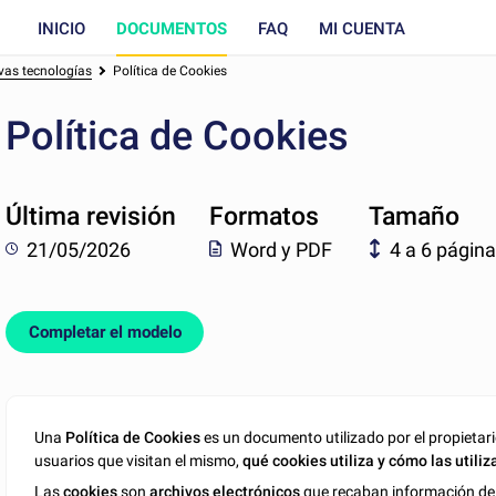
INICIO
DOCUMENTOS
FAQ
MI CUENTA
vas tecnologías
Política de Cookies
Política de Cookies
Última revisión
Formatos
Tamaño
21/05/2026
Word y PDF
4 a 6 págin
Completar el modelo
Una
Política de Cookies
es un documento utilizado por el propietari
usuarios que visitan el mismo,
qué cookies utiliza y cómo las utiliz
Las
cookies
son
archivos electrónicos
que recaban información de p