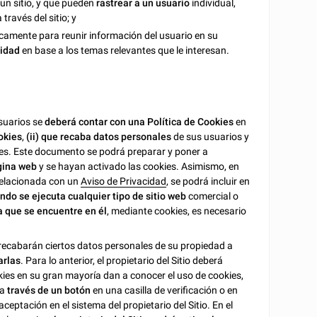
 un sitio, y que pueden
rastrear a un usuario
individual,
través del sitio; y
icamente para reunir información del usuario en su
cidad
en base a los temas relevantes que le interesan.
suarios se
deberá contar con una Política de Cookies
en
ookies
,
(ii)
que recaba datos personales
de sus usuarios y
es. Este documento se podrá preparar y poner a
gina web
y se hayan activado las cookies. Asimismo, en
relacionada con un
Aviso de Privacidad
, se podrá incluir en
ndo se ejecuta cualquier tipo de sitio web
comercial o
a que se encuentre en él
, mediante cookies, es necesario
recabarán ciertos datos personales de su propiedad a
arlas
. Para lo anterior, el propietario del Sitio deberá
okies en su gran mayoría dan a conocer el uso de cookies,
 a
través de un botón
en una casilla de verificación o en
ptación en el sistema del propietario del Sitio. En el