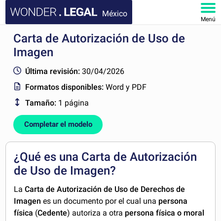
México
Menú
Carta de Autorización de Uso de
INICIO
Imagen
DOCUMENTOS
Última revisión:
30/04/2026
Formatos disponibles:
Word y PDF
FAQ
Tamaño:
1 página
MI CUENTA
Completar el modelo
¿Qué es una Carta de Autorización
de Uso de Imagen?
La
Carta
de A
utorización de Uso de Derechos de
Imagen
es un documento por el cual una
persona
física
(
Cedente
) autoriza a otra
persona física o moral