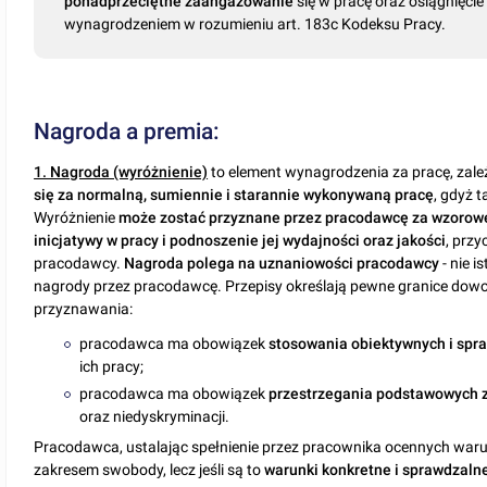
ponadprzeciętne zaangażowanie
się w pracę oraz osiągnięci
wynagrodzeniem w rozumieniu art. 18
3c
Kodeksu Pracy.
Nagroda a premia:
1. Nagroda (wyróżnienie)
to element wynagrodzenia za pracę, zal
się za normalną, sumiennie i starannie wykonywaną pracę
, gdyż 
Wyróżnienie
może zostać przyznane przez pracodawcę za wzorowe
inicjatywy w pracy i podnoszenie jej wydajności oraz jakości
, prz
pracodawcy.
Nagroda polega na uznaniowości pracodawcy
- nie 
nagrody przez pracodawcę. Przepisy określają pewne granice dowo
przyznawania:
pracodawca ma obowiązek
stosowania obiektywnych i spra
ich pracy;
pracodawca ma obowiązek
przestrzegania podstawowych 
oraz niedyskryminacji.
Pracodawca, ustalając spełnienie przez pracownika ocennych wa
zakresem swobody, lecz jeśli są to
warunki konkretne i sprawdzalne