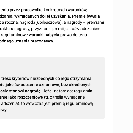
ieniu przez pracownika konkretnych warunków,
dzania, wymaganych do jej uzyskania
.
Premie bywają
da roczna, nagroda jubileuszowa), a nagrody – premiami
akteru nagrody, przyznanie premii jest oświadczeniem
ł regulaminowe warunki nabycia prawa do tego
bodnego uznania pracodawcy
.
 i treść kryteriów niezbędnych do jego otrzymania
.
nie jako świadczenie uznaniowe, bez określonych
stocie stanowi nagrodę
. Jeżeli natomiast regulamin
enie jako roszczeniowe
(tj. określa wymagane
wiadczenia), to wówczas jest
premią regulaminową
ciwy
.