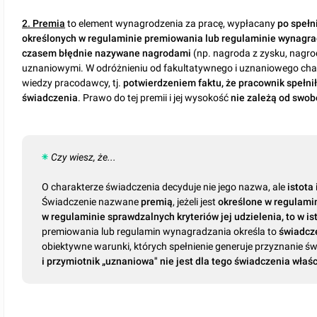
2. Premia
to element wynagrodzenia za pracę, wypłacany
po spełn
określonych w regulaminie premiowania lub regulaminie wynagra
czasem błędnie nazywane nagrodami
(np. nagroda z zysku, nagro
uznaniowymi. W odróżnieniu od fakultatywnego i uznaniowego char
wiedzy pracodawcy, tj.
potwierdzeniem faktu, że
pracownik spełni
świadczenia
. Prawo do tej premii i jej wysokość
nie zależą od swo
Czy wiesz, że...
O charakterze świadczenia decyduje nie jego nazwa, ale
istota
Świadczenie nazwane
premią
, jeżeli jest
określone w regulami
w regulaminie sprawdzalnych kryteriów jej udzielenia, to w i
premiowania lub regulamin wynagradzania określa to
świadcz
obiektywne warunki, których spełnienie generuje przyznanie ś
i przymiotnik „uznaniowa" nie jest dla tego świadczenia właś