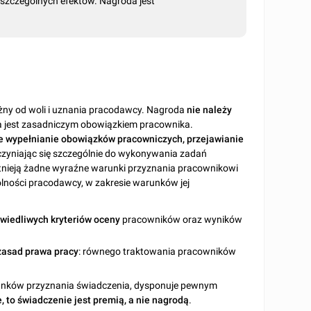
e szczególnych efektów. Nagroda jest
eżny od woli i uznania pracodawcy. Nagroda
nie należy
ta jest zasadniczym obowiązkiem pracownika.
 wypełnianie obowiązków pracowniczych, przejawianie
yczyniając się szczególnie do wykonywania zadań
istnieją żadne wyraźne warunki przyznania pracownikowi
lności pracodawcy, w zakresie warunków jej
wiedliwych kryteriów oceny
pracowników oraz wyników
zasad prawa pracy
: równego traktowania pracowników
runków przyznania świadczenia, dysponuje pewnym
, to świadczenie jest premią, a nie nagrodą
.