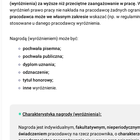
(wyróżnienia) za
wyższe niż przeciętne zaangażowanie w
pracę.
W
wyróżnień prawo pracy nie nakłada na pracodawcę żadnych ograni
pracodawca może we własnym zakresie
wskazać (np. w regulamini
stosowane u danego pracodawcy wyróżnienia.
Nagrodą (wyróżnieniem) może być:
pochwała pisemna;
pochwała publiczna;
dyplom uznania;
odznaczenie;
tytuł honorowy;
inne
wyróżnienie.
Charakterystyka nagrody (wyróżnienia):
Nagroda jest indywidualnym,
fakultatywnym, nieperiodyczny
świadczeniem
pracodawcy na rzecz pracownika, o
charakter