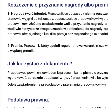
Roszczenie o przyznanie nagrody albo premi
1. Nagroda (wyróżnienie):
Pracownik co do zasady
nie ma roszcze
stanowią wyjątki od tej zasady, dopuszczające pracownikowi wystą
pracownikowi złożono oświadczenie woli o przyznaniu nagrody
, a
wadliwie korzysta ze swego uznania w odniesieniu do nagrody
, n
pracowników, a jednego lub kilku pomija bez racjonalnego uzasadni
2. Premia:
Pracownik, który
spełnił regulaminowe warunki
może wy
o wypłatę premii
.
Jak korzystać z dokumentu?
Pracodawca powinien zawiadomić pracownika na
piśmie
o przyzna
wydrukować, odrecznie podpisać
i wręczyć pracownikowi albo wysł
Odpis
zawiadomienia
pracodawcy o przyznaniu pracownikowi wyró
Podstawa prawna: