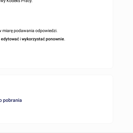
awy Kodeks Pracy.
w miarę podawania odpowiedzi.
o
edytować
i
wykorzystać ponownie
.
o pobrania