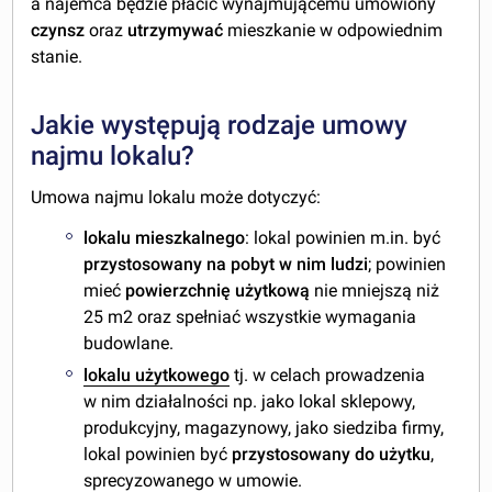
a najemca będzie płacić wynajmującemu umówiony
czynsz
oraz
utrzymywać
mieszkanie w odpowiednim
stanie.
Jakie występują rodzaje umowy
najmu lokalu?
Umowa najmu lokalu może dotyczyć:
lokalu mieszkalnego
: lokal powinien m.in. być
przystosowany na pobyt w nim ludzi
; powinien
mieć
powierzchnię użytkową
nie mniejszą niż
25 m
2
oraz spełniać wszystkie wymagania
budowlane.
lokalu użytkowego
tj. w celach prowadzenia
w nim działalności np. jako lokal sklepowy,
produkcyjny, magazynowy, jako siedziba firmy,
lokal powinien być
przystosowany do użytku
,
sprecyzowanego w umowie.