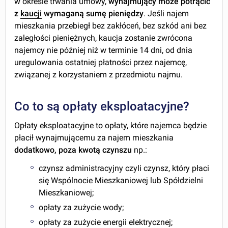
w okresie trwania umowy,
wynajmujący może potrącić
z
kaucji
wymaganą sumę pieniędzy
. Jeśli najem
mieszkania przebiegł bez zakłóceń, bez szkód ani bez
zaległości pieniężnych, kaucja zostanie zwrócona
najemcy nie później niż w terminie 14 dni, od dnia
uregulowania ostatniej płatności przez najemcę,
związanej z korzystaniem z przedmiotu najmu.
Co to są opłaty eksploatacyjne?
Opłaty eksploatacyjne to opłaty, które
najemca będzie
płacił wynajmującemu
za najem mieszkania
dodatkowo, poza kwotą czynszu
np.:
czynsz administracyjny czyli czynsz, który płaci
się Wspólnocie Mieszkaniowej lub Spółdzielni
Mieszkaniowej;
opłaty za zużycie wody;
opłaty za zużycie energii elektrycznej;