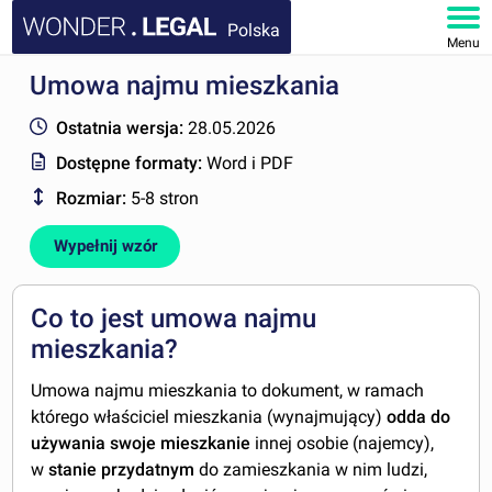
Polska
Menu
Umowa najmu mieszkania
STRONA GŁÓWNA
Ostatnia wersja:
28.05.2026
DOKUMENTY
Dostępne formaty:
Word i PDF
Rozmiar:
5-8 stron
FAQ
Wypełnij wzór
MOJE KONTO
Co to jest umowa najmu
mieszkania?
Umowa najmu mieszkania to dokument, w ramach
którego właściciel mieszkania (wynajmujący)
odda do
używania swoje mieszkanie
innej osobie (najemcy),
w
stanie przydatnym
do zamieszkania w nim ludzi,