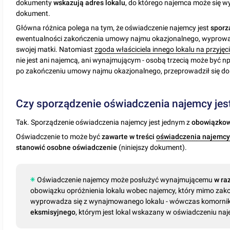
dokumenty
wskazują
adres
lokalu
, do którego najemca może się w
dokument.
Główna różnica polega na tym, że oświadczenie najemcy jest
sporz
ewentualności zakończenia umowy najmu okazjonalnego, wyprowadz
swojej matki. Natomiast
zgoda właściciela innego lokalu na przyjęc
nie jest ani najemcą, ani wynajmującym - osobą trzecią może być n
po zakończeniu umowy najmu okazjonalnego, przeprowadził się do j
Czy sporządzenie oświadczenia najemcy je
Tak. Sporządzenie oświadczenia najemcy jest jednym z
obowiązkow
Oświadczenie to może być
zawarte w treści
oświadczenia najemcy
stanowić osobne oświadczenie
(niniejszy dokument).
Oświadczenie najemcy może posłużyć wynajmującemu
w ra
obowiązku opróżnienia lokalu wobec najemcy, który mimo zak
wyprowadza się z wynajmowanego lokalu - wówczas komorni
eksmisyjnego
, którym jest lokal wskazany w oświadczeniu na