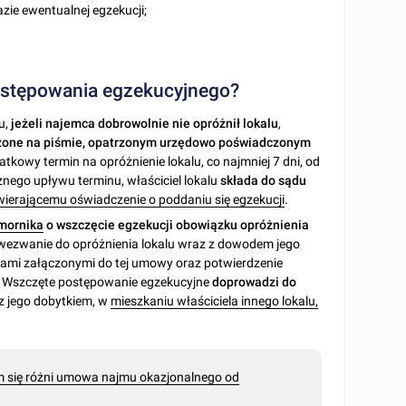
azie ewentualnej egzekucji;
ostępowania egzekucyjnego?
u,
jeżeli najemca dobrowolnie nie opróżnił lokalu
,
dzone na piśmie, opatrzonym urzędowo poświadczonym
kowy termin na opróżnienie lokalu, co najmniej 7 dni, od
ego upływu terminu, właściciel lokalu
składa do sądu
wierającemu oświadczenie o poddaniu się egzekucji
.
mornika
o wszczęcie egzekucji obowiązku opróżnienia
, wezwanie do opróżnienia lokalu wraz z dowodem jego
ami załączonymi do tej umowy oraz potwierdzenie
. Wszczęte postępowanie egzekucyjne
doprowadzi do
z jego dobytkiem, w
mieszkaniu właściciela innego lokalu,
 się różni umowa najmu okazjonalnego od