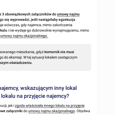
 z 3 obowiązkowych załączników do
umowy najmu
ego się wyprowadzi
,
jeśli nastąpiłaby egzekucja
je wówczas, gdy najemca, mimo zakończenia
okalu
i nie wydaje go dobrowolnie wynajmującemu, mimo
e
umowy najmu okazjonalnego.
owanego mieszkania, gdyż
komornik nie musi
o do eksmisji. W tej sytuacji lokalem zastępczym
ejszym oświadczeniu
.
najemcy, wskazującym inny lokal
 lokalu na przyjęcie najemcy?
cji, jak i
zgoda właściciela innego lokalu na przyjęcie
we załączniki
do
umowy najmu okazjonalnego
. Obydwa