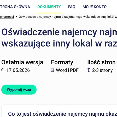
STRONA GŁÓWNA
DOKUMENTY
FAQ
MOJE KONTO
ruchomości
Oświadczenie najemcy najmu okazjonalnego wskazujące inny lokal w 
Oświadczenie najemcy naj
wskazujące inny lokal w raz
Ostatnia wersja
Formaty
Ilość stron
17.05.2026
Word i PDF
2-3 strony
Wypełnij wzór
Co to jest oświadczenie najemcy najmu okaz