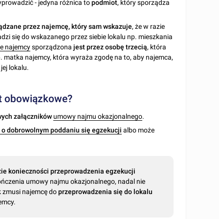
yprowadzić - jedyna różnica to
podmiot
, który sporządza
ądzane przez najemcę, który sam wskazuje
, że w razie
i się do wskazanego przez siebie lokalu np. mieszkania
ie najemcy
sporządzona
jest przez osobę trzecią
, która
p. matka najemcy, która wyraża zgodę na to, aby najemca,
ej lokalu.
st obowiązkowe?
ych załączników
umowy najmu okazjonalnego
.
 o dobrowolnym poddaniu się egzekucji
albo może
zie konieczności przeprowadzenia egzekucji
ończenia umowy najmu okazjonalnego, nadal nie
k zmusi najemcę do
przeprowadzenia się do lokalu
jemcy.