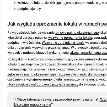
wskazanie lokalu
, do którego najemca przeprowadzi się, w r
podpis
najemcy.
Jak wygląda opróżnienie lokalu w ramach p
Po wygaśnięciu lub rozwiązaniu
umowy najmu okazjonalnego
lokal
właściciel doręcza najemcy
wezwanie opróżnienia lokalu
, sporzą
podpisem
właściciela
.
Wezwanie opróżnienia lokalu
wyznacza dodat
dnia otrzymania wezwania przez najemcę. W przypadku bezskuteczn
wniosek o nadanie klauzuli wykonalności
aktowi notarialnemu, za
Po uzyskaniu klauzuli sądowej, wynajmujący składa
wniosek do ko
lokalu
przez najemcę, załączając do wniosku akt własności lokalu
nadania najemcy, umowę najmu okazjonalnego wraz z oświadczeni
zgłoszenia najmu okazjonalnego naczelnikowi urzędu skarbowego
opróżnienia wynajmowanego lokalu
i umieszczenia najemcy, wraz 
który zadeklarował gotowość przyjęcia najemcy
do swojego lokalu.
Więcej informacji zawiera przewodnik prawny na temat:
Czym
klasycznej umowy najmu
?