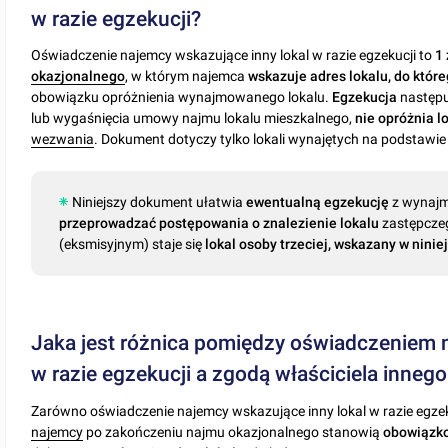
w razie egzekucji?
Oświadczenie najemcy wskazujące inny lokal w razie egzekucji to
1
okazjonalnego
, w którym najemca
wskazuje adres lokalu, do któr
obowiązku opróżnienia wynajmowanego lokalu.
Egzekucja
następu
lub wygaśnięcia umowy najmu lokalu mieszkalnego,
nie opróżnia l
wezwania
. Dokument dotyczy tylko lokali wynajętych na podstawi
Niniejszy dokument ułatwia
ewentualną egzekucję
z wynajm
przeprowadzać postępowania o znalezienie lokalu
zastępczeg
(eksmisyjnym) staje się
lokal osoby trzeciej, wskazany w nini
Jaka jest różnica pomiędzy oświadczeniem 
w razie egzekucji a zgodą właściciela innego
Zarówno oświadczenie najemcy wskazujące inny lokal w razie egzeku
najemcy
po zakończeniu najmu okazjonalnego stanowią
obowiązko