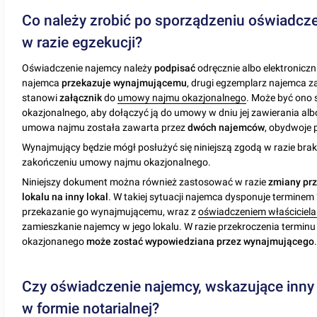
Co należy zrobić po sporządzeniu oświadcze
w razie egzekucji?
Oświadczenie najemcy należy
podpisać
odręcznie albo elektronicz
najemca
przekazuje wynajmującemu
, drugi egzemplarz najemca 
stanowi
załącznik
do
umowy najmu okazjonalnego
. Może być ono
okazjonalnego, aby dołączyć ją do umowy w dniu jej zawierania al
umowa najmu została zawarta przez
dwóch najemców
, obydwoje 
Wynajmujący będzie mógł posłużyć się niniejszą zgodą w razie bra
zakończeniu umowy najmu okazjonalnego.
Niniejszy dokument można również zastosować w razie
zmiany prz
lokalu na inny lokal
. W takiej sytuacji najemca dysponuje termine
przekazanie go wynajmującemu, wraz z
oświadczeniem właściciel
zamieszkanie najemcy w jego lokalu. W razie przekroczenia termi
okazjonanego
może zostać wypowiedziana przez wynajmującego
Czy oświadczenie najemcy, wskazujące inny l
w formie notarialnej?