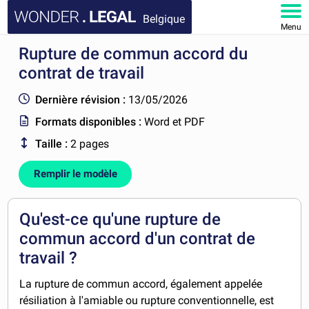
Belgique
Menu
Rupture de commun accord du
ACCUEIL
contrat de travail
DOCUMENTS
Dernière révision :
13/05/2026
Formats disponibles :
Word et PDF
FAQ
Taille :
2 pages
MON COMPTE
Remplir le modèle
Qu'est-ce qu'une rupture de
commun accord d'un contrat de
travail ?
La rupture de commun accord, également appelée
résiliation à l'amiable ou rupture conventionnelle, est