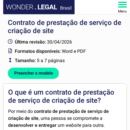
Brasil
Menu
Contrato de prestação de serviço de
HOME
criação de site
DOCUMENTOS
Última revisão:
30/04/2026
Formatos disponíveis:
Word e PDF
FAQ
Tamanho:
5 a 7 páginas
MINHA CONTA
Preencher o modelo
O que é um contrato de prestação
de serviço de criação de site?
Por meio do
contrato de prestação de serviço de
criação de site
, uma pessoa se compromete a
desenvolver e entregar
um
website
para outra.