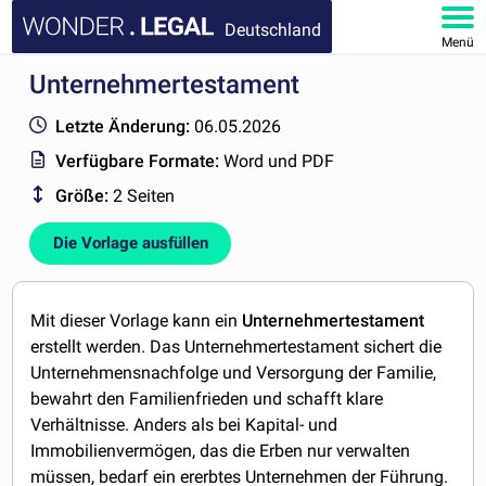
Deutschland
Menü
Unternehmertestament
HOMEPAGE
Letzte Änderung:
06.05.2026
DOKUMENTE
Verfügbare Formate:
Word und PDF
Größe:
2 Seiten
FAQ
Die Vorlage ausfüllen
KONTAKT
MEIN KONTO
Mit dieser Vorlage kann ein
Unternehmertestament
erstellt werden. Das Unternehmertestament sichert die
Unternehmensnachfolge und Versorgung der Familie,
bewahrt den Familienfrieden und schafft klare
Verhältnisse. Anders als bei Kapital- und
Immobilienvermögen, das die Erben nur verwalten
müssen, bedarf ein ererbtes Unternehmen der Führung.