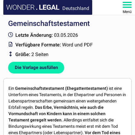
Deutschland
Menü
Gemeinschaftstestament
HOMEPAGE
Letzte Änderung:
03.05.2026
DOKUMENTE
Verfügbare Formate:
Word und PDF
Größe:
2 Seiten
FAQ
Die Vorlage ausfüllen
KONTAKT
MEIN KONTO
Ein
Gemeinschaftstestament (Ehegattentestament)
ist eine
Unterform eines Testaments, in der Ehepartner und Personen in
Lebenspartnerschaften gemeinsam einen weitergehenden
Erbfall regeln.
Das Erbe, Vermächtnis, wie auch die
Vormundschaft von Kindern kann in einem solchen
Testament geregelt werden.
Allerdings entfaltet sich die
Bindungswirkung eines Testaments meist erst mit dem Tod
eines Ehepartners (oder Lebenspartner).
Vor dem Tod eines