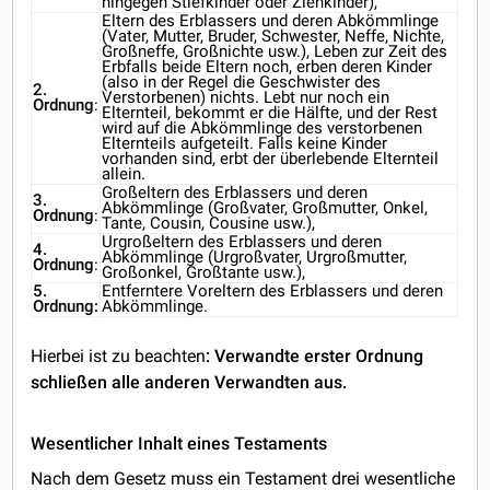
hingegen Stiefkinder oder Ziehkinder),
Eltern des Erblassers und deren Abkömmlinge
(Vater, Mutter, Bruder, Schwester, Neffe, Nichte,
Großneffe, Großnichte usw.), Leben zur Zeit des
Erbfalls beide Eltern noch, erben deren Kinder
(also in der Regel die Geschwister des
2.
Verstorbenen) nichts. Lebt nur noch ein
Ordnung
:
Elternteil, bekommt er die Hälfte, und der Rest
wird auf die Abkömmlinge des verstorbenen
Elternteils aufgeteilt. Falls keine Kinder
vorhanden sind, erbt der überlebende Elternteil
allein.
Großeltern des Erblassers und deren
3.
Abkömmlinge (Großvater, Großmutter, Onkel,
Ordnung
:
Tante, Cousin, Cousine usw.),
Urgroßeltern des Erblassers und deren
4.
Abkömmlinge (Urgroßvater, Urgroßmutter,
Ordnung
:
Großonkel, Großtante usw.),
5.
Entferntere Voreltern des Erblassers und deren
Ordnung:
Abkömmlinge.
Hierbei ist zu beachten
: Verwandte erster Ordnung
schließen alle anderen Verwandten aus.
Wesentlicher Inhalt eines Testaments
Nach dem Gesetz muss ein Testament drei wesentliche