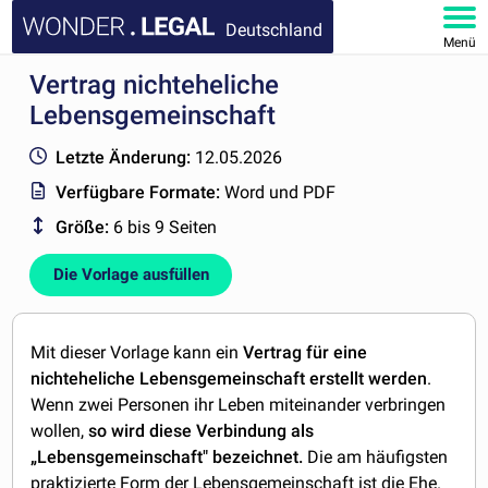
Deutschland
Menü
Vertrag nichteheliche
HOMEPAGE
Lebensgemeinschaft
DOKUMENTE
Letzte Änderung:
12.05.2026
Verfügbare Formate:
Word und PDF
FAQ
Größe:
6 bis 9 Seiten
KONTAKT
Die Vorlage ausfüllen
MEIN KONTO
Mit dieser Vorlage kann ein
Vertrag für eine
nichteheliche Lebensgemeinschaft erstellt werden
.
Wenn zwei Personen ihr Leben miteinander verbringen
wollen,
so wird diese Verbindung als
„Lebensgemeinschaft" bezeichnet.
Die am häufigsten
praktizierte Form der Lebensgemeinschaft ist die Ehe.