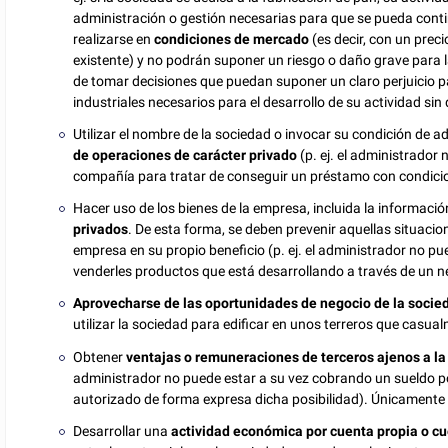
administración o gestión necesarias para que se pueda conti
realizarse en
condiciones de mercado
(es decir, con un pre
existente) y no podrán suponer un riesgo o daño grave para
de tomar decisiones que puedan suponer un claro perjuicio p
industriales necesarios para el desarrollo de su actividad s
Utilizar el nombre de la sociedad o invocar su condición de 
de operaciones de carácter privado
(p. ej. el administrador 
compañía para tratar de conseguir un préstamo con condicion
Hacer uso de los bienes de la empresa, incluida la información
privados
. De esta forma, se deben prevenir aquellas situacio
empresa en su propio beneficio (p. ej. el administrador no pu
venderles productos que está desarrollando a través de un n
Aprovecharse de las oportunidades de negocio de la socie
utilizar la sociedad para edificar en unos terreros que casu
Obtener
ventajas o remuneraciones de terceros ajenos a la
administrador no puede estar a su vez cobrando un sueldo por
autorizado de forma expresa dicha posibilidad). Únicamente 
Desarrollar una
actividad económica por cuenta propia o c