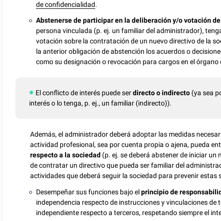
de confidencialidad
.
Abstenerse de participar en la deliberación y/o votación d
persona vinculada (p. ej. un familiar del administrador), teng
votación sobre la contratación de un nuevo directivo de la so
la anterior obligación de abstención los acuerdos o decisione
como su designación o revocación para cargos en el órgano d
El conflicto de interés puede ser
directo o indirecto
(ya sea po
interés o lo tenga, p. ej., un familiar (indirecto)).
Además, el administrador deberá adoptar las medidas necesarias
actividad profesional, sea por cuenta propia o ajena, pueda en
respecto a la sociedad
(p. ej. se deberá abstener de iniciar un
de contratar un directivo que pueda ser familiar del administrado
actividades que deberá seguir la sociedad para prevenir estas 
Desempeñar sus funciones bajo el
principio de responsabil
independencia respecto de instrucciones y vinculaciones de 
independiente respecto a terceros, respetando siempre el inte