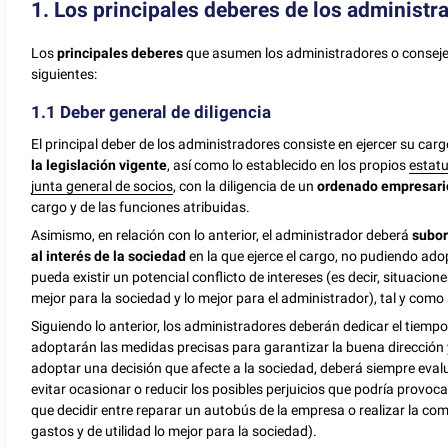
1. Los principales deberes de los administr
Los
principales deberes
que asumen los administradores o consejer
siguientes:
1.1 Deber general de diligencia
El principal deber de los administradores consiste en ejercer su car
la legislación vigente
, así como lo establecido en los propios
estatu
junta general de socios
, con la diligencia de un
ordenado empresari
cargo y de las funciones atribuidas.
Asimismo, en relación con lo anterior, el administrador deberá
subor
al interés de la sociedad
en la que ejerce el cargo, no pudiendo ado
pueda existir un potencial conflicto de intereses (es decir, situacion
mejor para la sociedad y lo mejor para el administrador), tal y como
Siguiendo lo anterior, los administradores deberán dedicar el tiemp
adoptarán las medidas precisas para garantizar la buena dirección 
adoptar una decisión que afecte a la sociedad, deberá siempre eval
evitar ocasionar o reducir los posibles perjuicios que podría provocar
que decidir entre reparar un autobús de la empresa o realizar la co
gastos y de utilidad lo mejor para la sociedad).