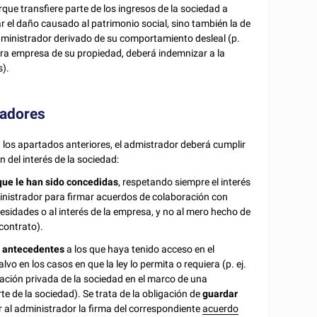
orque transfiere parte de los ingresos de la sociedad a
 el daño causado al patrimonio social, sino también la de
dministrador derivado de su comportamiento desleal (p.
 otra empresa de su propiedad, deberá indemnizar a la
s).
radores
n los apartados anteriores, el admistrador deberá cumplir
 del interés de la sociedad:
que le han sido concedidas
, respetando siempre el interés
dministrador para firmar acuerdos de colaboración con
sidades o al interés de la empresa, y no al mero hecho de
contrato).
o antecedentes
a los que haya tenido acceso en el
o en los casos en que la ley lo permita o requiera (p. ej.
rmación privada de la sociedad en el marco de una
rte de la sociedad). Se trata de la obligación de
guardar
r al administrador la firma del correspondiente
acuerdo