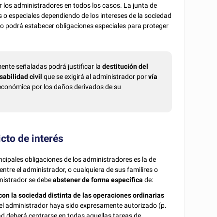
 los administradores en todos los casos. La junta de
s o especiales dependiendo de los intereses de la sociedad
llo podrá estabecer obligaciones especiales para proteger
ente señaladas podrá justificar la
destitución del
abilidad civil
que se exigirá al administrador por
vía
n económica por los daños derivados de su
icto de interés
cipales obligaciones de los administradores es la de
entre el administrador, o cualquiera de sus familires o
inistrador se debe
abstener de forma específica
de:
con la sociedad distinta de las operaciones ordinarias
 el administrador haya sido expresamente autorizado (p.
idad deberá centrarse en todas aquellas tareas de