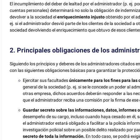
El incumplimiento del deber de lealtad por el administrador (p. ej. p
cuentas personales) determinará no solo la obligación de indemnizar
devolver a la sociedad el
enriquecimiento injusto
obtenido por el a
ej. si el administrador desvió parte de los clientes de la sociedad a
sociedad devolviendo el enriquecimiento que obtuvo de esos cliente
2. Principales obligaciones de los administ
Siguiendo los principios y deberes de los administradores citados e
con las siguientes obligaciones básicas para garantizar la protección
Ejercitar sus facultades
únicamente para los fines para las 
general de la sociedad (p. ej. si se le concede un poder al a
otras empresa, dichos acuerdos deberán responder a las nece
que el administrador reciba una comisión por la firma de ese 
Guardar secreto sobre las informaciones, datos, informes 
desempeño de su cargo, incluso cuando haya cesado en él, salv
el administrador estará obligado a facilitar a la policía info
investigación policial sobre un posible delito realizado por pa
secreto de toda la información.
En todo caso, se podrá exigi