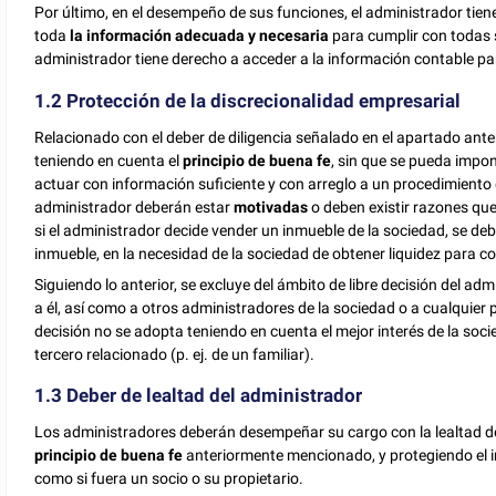
Por último, en el desempeño de sus funciones, el administrador tiene 
toda
la información adecuada y necesaria
para cumplir con todas s
administrador tiene derecho a acceder a la información contable par
1.2 Protección de la discrecionalidad empresarial
Relacionado con el deber de diligencia señalado en el apartado ant
teniendo en cuenta el
principio de buena fe
, sin que se pueda impo
actuar con información suficiente y con arreglo a un procedimiento 
administrador deberán estar
motivadas
o deben existir razones que
si el administrador decide vender un inmueble de la sociedad, se deber
inmueble, en la necesidad de la sociedad de obtener liquidez para con
Siguiendo lo anterior, se excluye del ámbito de libre decisión del a
a él, así como a otros administradores de la sociedad o a cualquier 
decisión no se adopta teniendo en cuenta el mejor interés de la socied
tercero relacionado (p. ej. de un familiar).
1.3 Deber de lealtad del administrador
Los administradores deberán desempeñar su cargo con la lealtad de 
principio de buena fe
anteriormente mencionado, y protegiendo el in
como si fuera un socio o su propietario.