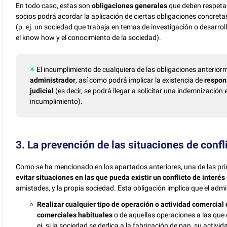
En todo caso, estas son
obligaciones generales
que deben respetar
socios podrá acordar la aplicación de ciertas obligaciones concreta
(p. ej. un sociedad que trabaja en temas de investigación o desarro
el know how y el conocimiento de la sociedad).
El incumplimiento de cualquiera de las obligaciones anteriorm
administrador
, así como podrá implicar la existencia de
respons
judicial
(es decir, se podrá llegar a solicitar una indemnizació
incumplimiento).
3. La prevención de las situaciones de confl
Como se ha mencionado en los apartados anteriores, una de las prin
evitar situaciones en las que pueda existir un conflicto de interés
amistades, y la propia sociedad. Esta obligación implica que el adm
Realizar cualquier tipo de operación o actividad comercial 
comerciales habituales
o de aquellas operaciones a las que
ej. si la sociedad se dedica a la fabricación de pan, su activ