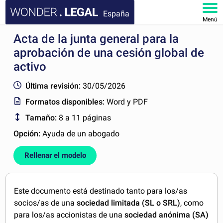
España
Menú
Acta de la junta general para la
INICIO
aprobación de una cesión global de
DOCUMENTOS
activo
Última revisión:
30/05/2026
FAQ
Formatos disponibles:
Word y PDF
MI CUENTA
Tamaño:
8 a 11 páginas
Opción:
Ayuda de un abogado
Rellenar el modelo
Este documento está destinado tanto para los/as
socios/as de una
sociedad limitada (SL o SRL)
, como
para los/as accionistas de una
sociedad anónima (SA)