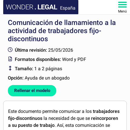
España
Menú
Comunicación de llamamiento a la
INICIO
actividad de trabajadores fijo-
DOCUMENTOS
discontinuos
Última revisión:
25/05/2026
FAQ
Formatos disponibles:
Word y PDF
MI CUENTA
Tamaño:
1 a 2 páginas
Opción:
Ayuda de un abogado
Rellenar el modelo
Este documento permite comunicar a los
trabajadores
fijo-discontinuos
la necesidad de que se
reincorporen
a su puesto de trabajo
. Así, esta comunicación se