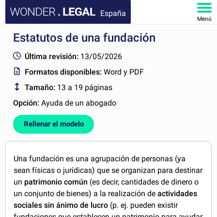
España
Menú
Estatutos de una fundación
INICIO
Última revisión:
13/05/2026
DOCUMENTOS
Formatos disponibles:
Word y PDF
Tamaño:
13 a 19 páginas
FAQ
Opción:
Ayuda de un abogado
MI CUENTA
Rellenar el modelo
Una fundación es una agrupación de personas (ya
sean físicas o jurídicas) que se organizan para destinar
un
patrimonio común
(es decir, cantidades de dinero o
un conjunto de bienes) a la realización de
actividades
sociales sin ánimo de lucro
(p. ej. pueden existir
fundaciones que establecen un patrimonio para ayudar