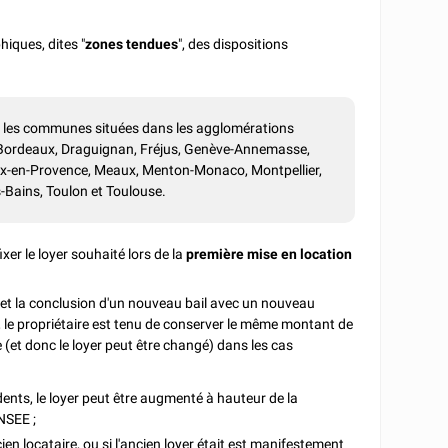
iques, dites "
zones tendues
", des dispositions
nt les communes situées dans les agglomérations
, Bordeaux, Draguignan, Fréjus, Genève-Annemasse,
e-Aix-en-Provence, Meaux, Menton-Monaco, Montpellier,
s-Bains, Toulon et Toulouse.
ixer le loyer souhaité lors de la
première mise en location
il et la conclusion d'un nouveau bail avec un nouveau
 le propriétaire est tenu de conserver le même montant de
e (et donc le loyer peut être changé) dans les cas
édents, le loyer peut être augmenté à hauteur de la
INSEE ;
cien locataire, ou si l'ancien loyer était est manifestement