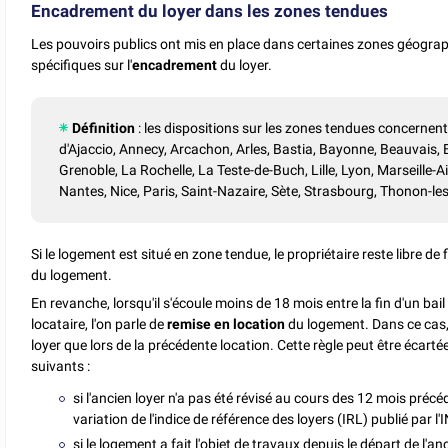
Encadrement du loyer dans les zones tendues
Les pouvoirs publics ont mis en place dans certaines zones géograph
spécifiques sur l'
encadrement
du loyer.
Définition
: les dispositions sur les zones tendues concerne
d'Ajaccio, Annecy, Arcachon, Arles, Bastia, Bayonne, Beauvais
Grenoble, La Rochelle, La Teste-de-Buch, Lille, Lyon, Marseill
Nantes, Nice, Paris, Saint-Nazaire, Sète, Strasbourg, Thonon-le
Si le logement est situé en zone tendue, le propriétaire reste libre de f
du logement.
En revanche, lorsqu'il s'écoule moins de 18 mois entre la fin d'un ba
locataire, l'on parle de
remise en location
du logement. Dans ce cas,
loyer que lors de la précédente location. Cette règle peut être écarté
suivants :
si l'ancien loyer n'a pas été révisé au cours des 12 mois préc
variation de l'indice de référence des loyers (IRL) publié par l'
si le logement a fait l'objet de travaux depuis le départ de l'an