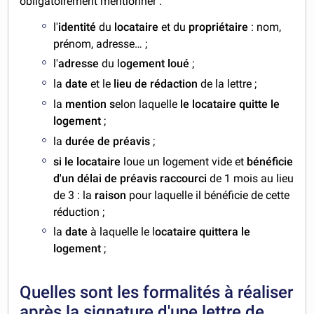
obligatoirement mentionner :
l'
identité
du
locataire
et du
propriétaire
: nom,
prénom, adresse… ;
l'
adresse
du l
ogement loué
;
la
date
et le
lieu de rédaction
de la lettre ;
la
mention s
elon laquelle
le locataire quitte le
logement
;
la
durée de préavis
;
si le locataire
loue un logement vide et
bénéficie
d'un délai de préavis raccourci
de 1 mois au lieu
de 3 : la
raison
pour laquelle il bénéficie de cette
réduction ;
la
date
à laquelle le l
ocataire quittera le
logement
;
Quelles sont les formalités à réaliser
après la signature d'une lettre de