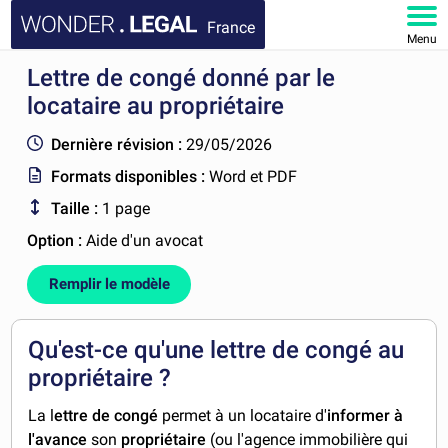
France
Menu
Lettre de congé donné par le
ACCUEIL
locataire au propriétaire
DOCUMENTS
Dernière révision :
29/05/2026
Formats disponibles :
Word et PDF
FAQ
Taille :
1 page
MON COMPTE
Option :
Aide d'un avocat
Remplir le modèle
Qu'est-ce qu'une lettre de congé au
propriétaire ?
La l
ettre de congé
permet à un locataire d'
informer à
l'avance
son
propriétaire
(ou l'agence immobilière qui