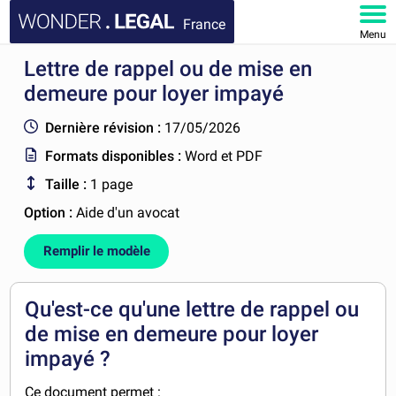
France
Menu
Lettre de rappel ou de mise en
ACCUEIL
demeure pour loyer impayé
DOCUMENTS
Dernière révision :
17/05/2026
Formats disponibles :
Word et PDF
FAQ
Taille :
1 page
MON COMPTE
Option :
Aide d'un avocat
Remplir le modèle
Qu'est-ce qu'une lettre de rappel ou
de mise en demeure pour loyer
impayé ?
Ce document permet :