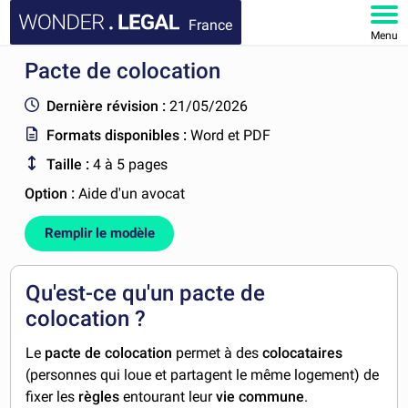
France
Menu
Pacte de colocation
ACCUEIL
Dernière révision :
21/05/2026
DOCUMENTS
Formats disponibles :
Word et PDF
Taille :
4 à 5 pages
FAQ
Option :
Aide d'un avocat
MON COMPTE
Remplir le modèle
Qu'est-ce qu'un pacte de
colocation ?
Le
pacte de colocation
permet à des
colocataires
(personnes qui loue et partagent le même logement) de
fixer les
règles
entourant leur
vie commune
.