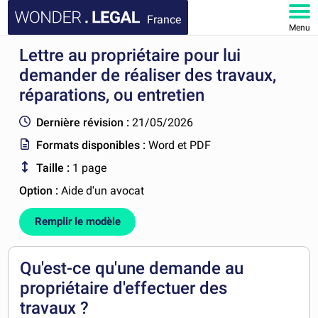
France
Menu
Lettre au propriétaire pour lui
ACCUEIL
demander de réaliser des travaux,
DOCUMENTS
réparations, ou entretien
Dernière révision :
21/05/2026
FAQ
Formats disponibles :
Word et PDF
MON COMPTE
Taille :
1 page
Option :
Aide d'un avocat
Remplir le modèle
Qu'est-ce qu'une demande au
propriétaire d'effectuer des
travaux ?