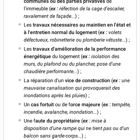
communes ou des parties privatives
de
l'immeuble (
ex :
réfection de la cage d'escalier,
ravalement de façade...
) ;
Les
travaux nécessaires au maintien en l'état et
à l'entretien normal du logement
(
ex :
volets
défectueux, robinetterie ou plomberie vétuste...
) ;
Les
travaux d'amélioration de la performance
énergétique
du logement (
ex :
isolation des
murs, du plafond ou du plancher, pose d'une
chaudière performante...
) ;
La réparation d'un
vice de construction
(
ex :
une
mauvaise canalisation qui provoquerait des
inondations après les pluies
) ;
Un
cas fortuit
ou de f
orce majeure
(
ex :
tempête,
incendie, avalanche, inondation...
) ;
Une f
aute du propriétaire
(
ex :
mise à
disposition d'une rampe qui ne tient pas ou d'un
balcon sans garde-corps...
) ;