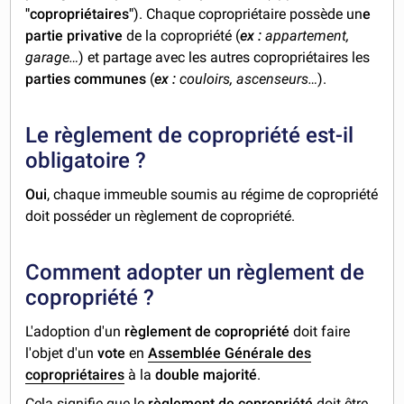
"copropriétaires"
). Chaque copropriétaire possède un
e
partie privative
de la copropriété (
ex :
appartement,
garage…
) et partage avec les autres copropriétaires les
parties communes
(
ex :
couloirs, ascenseurs…
).
Le règlement de copropriété est-il
obligatoire ?
Oui
, chaque immeuble soumis au régime de copropriété
doit posséder un règlement de copropriété.
Comment adopter un règlement de
copropriété ?
L'adoption d'un
règlement de copropriété
doit faire
l'objet d'un
vote
en
Assemblée Générale des
copropriétaires
à la
double majorité
.
Cela signifie que le
règlement de copropriété
doit être