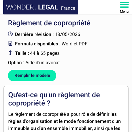
France
Menu
Règlement de copropriété
ACCUEIL
Dernière révision :
18/05/2026
DOCUMENTS
Formats disponibles :
Word et PDF
Taille :
44 à 65 pages
FAQ
Option :
Aide d'un avocat
MON COMPTE
Remplir le modèle
Qu'est-ce qu'un règlement de
copropriété ?
Le règlement de copropriété a pour rôle de définir
les
règles d'organisation et le
mode
fonctionnement d'un
immeuble ou d'un ensemble immobilier
, ainsi que
les