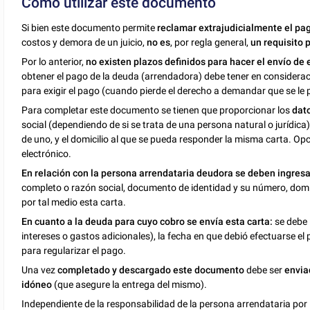
Cómo utilizar este documento
Si bien este documento permite
reclamar extrajudicialmente el pag
costos y demora de un juicio,
no es
, por regla general,
un requisito p
Por lo anterior,
no existen plazos definidos para hacer el envío de 
obtener el pago de la deuda (arrendadora) debe tener en considerac
para exigir el pago (cuando pierde el derecho a demandar que se le
Para completar este documento se tienen que proporcionar los
dat
social (dependiendo de si se trata de una persona natural o jurídic
de uno, y el domicilio al que se pueda responder la misma carta. Opc
electrónico.
En relación con la persona arrendataria deudora se deben ingresar
completo o razón social, documento de identidad y su número, domicil
por tal medio esta carta.
En cuanto a la deuda para cuyo cobro se envía esta carta:
se debe 
intereses o gastos adicionales), la fecha en que debió efectuarse el
para regularizar el pago.
Una vez
completado y descargado este documento
debe ser
envia
idóneo
(que asegure la entrega del mismo).
Independiente de la responsabilidad de la persona arrendataria por