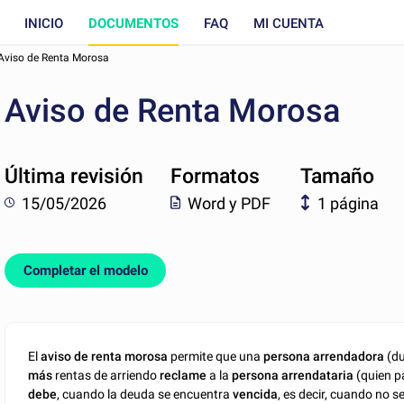
INICIO
DOCUMENTOS
FAQ
MI CUENTA
Aviso de Renta Morosa
Aviso de Renta Morosa
Última revisión
Formatos
Tamaño
15/05/2026
Word y PDF
1 página
Completar el modelo
El
aviso de renta morosa
permite que una
persona arrendadora
(d
más
rentas de arriendo
reclame
a la
persona arrendataria
(quien p
debe
, cuando la deuda se encuentra
vencida
, es decir, cuando no s