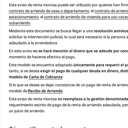
Este aviso de renta morosa puede ser utilizado por quienes han fi
contrato de arriendo de casa o departamento
, el
contrato de arrien
estacionamiento
, el
contrato de arriendo de vivienda para uso vaca
subarriendo
.
Mediante este documento se busca llegar a una
resolución amisto
solicitar la intervención judicial, lo cual será necesario si la persona
adeudado a la arrendadora.
En este aviso
no se hará mención al dinero que se adeude por con
momento de hacerse efectivo el pago
.
Este modelo se encuentra adaptado
únicamente para requerir el p
tanto, si se desea
exigir el pago de cualquier deuda en dinero, dist
modelo de
Carta de Cobranza
.
Si lo que se desea es dejar constancia de un pago de renta de arrien
modelo de
Recibo de Arriendo
.
Este aviso de renta morosa
no reemplaza a la gestión denominada
requerimiento escrito de pago de la renta de arriendo adeudada, pero
un juicio de arriendo.