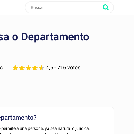
asa o Departamento
as
4,6
- 716 votos
departamento?
o
permite a una persona, ya sea natural o jurídica,