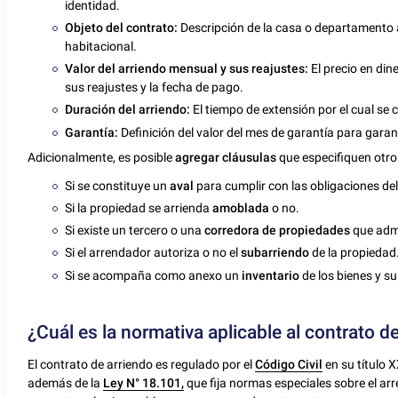
identidad.
Objeto del contrato:
Descripción de la casa o departamento a
habitacional.
Valor del arriendo mensual y sus reajustes:
El precio en di
sus reajustes y la fecha de pago.
Duración del arriendo:
El tiempo de extensión por el cual se 
Garantía:
Definición del valor del mes de garantía para garan
Adicionalmente, es posible
agregar cláusulas
que especifiquen otro
Si se constituye un
aval
para cumplir con las obligaciones del
Si la propiedad se arrienda
amoblada
o no.
Si existe un tercero o una
corredora de propiedades
que admi
Si el arrendador autoriza o no el
subarriendo
de la propiedad
Si se acompaña como anexo un
inventario
de los bienes y su
¿Cuál es la normativa aplicable al contrato 
El
contrato de arriendo es regulado por el
Código Civil
en su título 
además de la
Ley N° 18.101,
que fija normas especiales sobre el ar