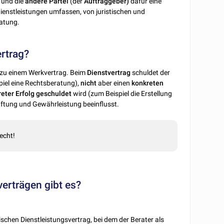
 und die
andere
Partei
(der
Auftraggeber)
dafür eine
ienstleistungen umfassen, von juristischen und
atung.
ertrag?
zu einem Werkvertrag. Beim
Dienstvertrag
schuldet der
iel eine Rechtsberatung),
nicht
aber einen
konkreten
reter
Erfolg
geschuldet
wird (zum Beispiel die Erstellung
Haftung und Gewährleistung beeinflusst.
echt!
erträgen gibt es?
sischen Dienstleistungsvertrag, bei dem der Berater als