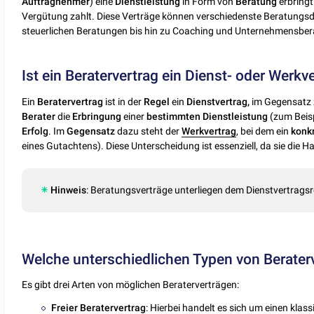
Auftragnehmer
) eine
Dienstleistung
in Form von
Beratung
erbringt
Vergütung zahlt. Diese Verträge können verschiedenste Beratungsd
steuerlichen Beratungen bis hin zu Coaching und Unternehmensber
Ist ein Beratervertrag ein Dienst- oder Werkv
Ein
Beratervertrag
ist in der
Regel
ein
Dienstvertrag,
im Gegensatz 
Berater
die
Erbringung
einer
bestimmten Dienstleistung
(zum Beisp
Erfolg
. Im
Gegensatz
dazu steht der
Werkvertrag
, bei dem ein
konk
eines Gutachtens). Diese Unterscheidung ist essenziell, da sie die 
Hinweis
: Beratungsverträge unterliegen dem Dienstvertragsr
Welche unterschiedlichen Typen von Beraterv
Es gibt drei Arten von möglichen Beraterverträgen:
Freier
Beratervertrag
: Hierbei handelt es sich um einen klas