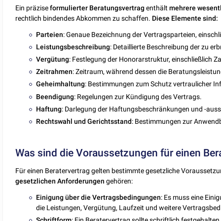
Ein präzise
formulierter
Beratungsvertrag
enthält
mehrere
wesent
rechtlich bindendes Abkommen zu schaffen.
Diese Elemente sind:
Parteien
: Genaue Bezeichnung der Vertragsparteien, einschl
Leistungsbeschreibung
: Detaillierte Beschreibung der zu e
Vergütung
: Festlegung der Honorarstruktur, einschließlich 
Zeitrahmen
: Zeitraum, während dessen die Beratungsleistun
Geheimhaltung
: Bestimmungen zum Schutz vertraulicher In
Beendigung
: Regelungen zur Kündigung des Vertrags.
Haftung
: Darlegung der Haftungsbeschränkungen und -auss
Rechtswahl
und
Gerichtsstand
: Bestimmungen zur Anwendba
Was sind die Voraussetzungen für einen Ber
Für einen Beratervertrag gelten bestimmte gesetzliche Voraussetzu
gesetzlichen
Anforderungen
gehören:
Einigung
über
die Vertragsbedingungen
: Es muss eine Ein
die Leistungen, Vergütung, Laufzeit und weitere Vertragsbe
Schriftform
: Ein Beratervertrag sollte schriftlich festgehal