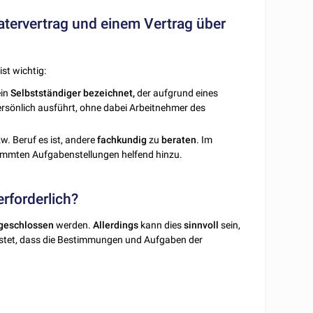
atervertrag und einem Vertrag über
st wichtig:
ein
Selbstständiger bezeichnet,
der aufgrund eines
ersönlich ausführt, ohne dabei Arbeitnehmer des
w. Beruf es ist, andere
fachkundig
zu
beraten
. Im
immten Aufgabenstellungen helfend hinzu.
erforderlich?
geschlossen
werden.
Allerdings
kann dies
sinnvoll
sein,
leistet, dass die Bestimmungen und Aufgaben der