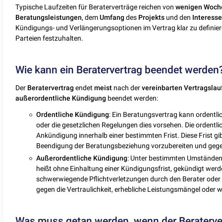
Typische Laufzeiten für Beraterverträge reichen von
wenigen Woch
Beratungsleistungen
, dem
Umfang
des
Projekts
und den
Interess
Kündigungs- und Verlängerungsoptionen im Vertrag klar zu defini
Parteien festzuhalten.
Wie kann ein Beratervertrag beendet werden
Der
Beratervertrag
endet
meist
nach der
vereinbarten Vertragslauf
außerordentliche
Kündigung
beendet werden:
Ordentliche
Kündigung
: Ein Beratungsvertrag kann ordentlic
oder die gesetzlichen Regelungen dies vorsehen. Die ordentli
Ankündigung innerhalb einer bestimmten Frist. Diese Frist gibt
Beendigung der Beratungsbeziehung vorzubereiten und gegeb
Außerordentliche
Kündigung
: Unter bestimmten Umständen 
heißt ohne Einhaltung einer Kündigungsfrist, gekündigt wer
schwerwiegende Pflichtverletzungen durch den Berater oder 
gegen die Vertraulichkeit, erhebliche Leistungsmängel oder 
Was muss getan werden, wenn der Beratervert