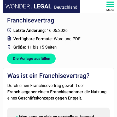
Deutschland
Menü
Franchisevertrag
HOMEPAGE
Letzte Änderung:
16.05.2026
DOKUMENTE
Verfügbare Formate:
Word und PDF
Größe:
11 bis 15 Seiten
FAQ
Die Vorlage ausfüllen
KONTAKT
MEIN KONTO
Was ist ein Franchisevertrag?
Durch einen Franchisevertrag gewährt der
Franchisegeber
einem
Franchisenehmer
die
Nutzung
eines
Geschäftskonzepts gegen Entgelt
.
Man kann es sich so vorstellen
: Jemand