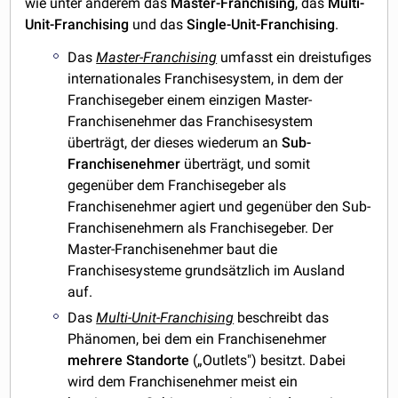
wie unter anderem das
Master-Franchising
, das
Multi-
Unit-Franchising
und das
Single-Unit-Franchising
.
Das
Master-Franchising
umfasst ein dreistufiges
internationales Franchisesystem, in dem der
Franchisegeber einem einzigen Master-
Franchisenehmer das Franchisesystem
überträgt, der dieses wiederum an
Sub-
Franchisenehmer
überträgt, und somit
gegenüber dem Franchisegeber als
Franchisenehmer agiert und gegenüber den Sub-
Franchisenehmern als Franchisegeber. Der
Master-Franchisenehmer baut die
Franchisesysteme grundsätzlich im Ausland
auf.
Das
Multi-Unit-Franchising
beschreibt das
Phänomen, bei dem ein Franchisenehmer
mehrere Standorte
(„Outlets") besitzt. Dabei
wird dem Franchisenehmer meist ein