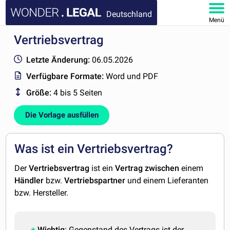
Deutschland
Menü
Vertriebsvertrag
HOMEPAGE
Letzte Änderung:
06.05.2026
DOKUMENTE
Verfügbare Formate:
Word und PDF
Größe:
4 bis 5 Seiten
FAQ
Die Vorlage ausfüllen
KONTAKT
MEIN KONTO
Was ist ein Vertriebsvertrag?
Der
Vertriebsvertrag
ist ein
Vertrag
zwischen
einem
Händler
bzw.
Vertriebspartner
und einem Lieferanten
bzw. Hersteller.
Wichtig
: Gegenstand des Vertrags ist der