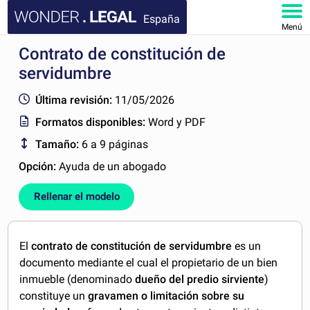
España
Menú
Contrato de constitución de
INICIO
servidumbre
DOCUMENTOS
Última revisión:
11/05/2026
Formatos disponibles:
Word y PDF
FAQ
Tamaño:
6 a 9 páginas
MI CUENTA
Opción:
Ayuda de un abogado
Rellenar el modelo
El
contrato de constitución de servidumbre
es un
documento mediante el cual el propietario de un bien
inmueble (denominado
dueño del predio sirviente
)
constituye un
gravamen o limitación sobre su