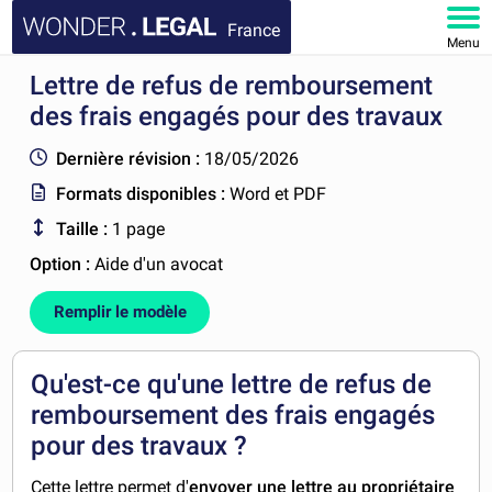
France
Menu
Lettre de refus de remboursement
ACCUEIL
des frais engagés pour des travaux
DOCUMENTS
Dernière révision :
18/05/2026
Formats disponibles :
Word et PDF
FAQ
Taille :
1 page
MON COMPTE
Option :
Aide d'un avocat
Remplir le modèle
Qu'est-ce qu'une lettre de refus de
remboursement des frais engagés
pour des travaux ?
Cette lettre permet d'
envoyer une lettre au propriétaire