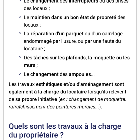
Le
changement
des
interrupteurs
ou des prises
des locaux ;
Le
maintien dans un bon état de propreté
des
locaux ;
La
réparation d'un parquet
ou d'un carrelage
endommagé par l'usure, ou par une faute du
locataire ;
Des t
âches sur les plafonds, la moquette ou les
murs
;
Le
changement
des
ampoules
...
Les t
ravaux esthétiques et/ou d'aménagement sont
également à la charge du locataire
lorsqu'ils relèvent
de
sa propre initiative
(
ex :
changement de moquette,
rafraîchissement des peintures murales...
).
Quels sont les travaux à la charge
du propriétaire ?